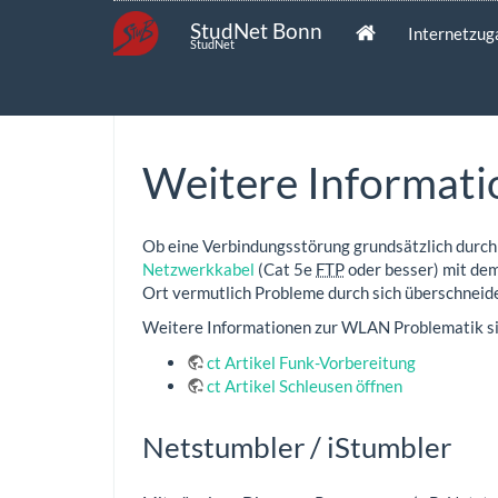
StudNet Bonn
Internetzu
StudNet
Weitere Informat
Ob eine Verbindungsstörung grundsätzlich durch
Netzwerkkabel
(Cat 5e
FTP
oder besser) mit dem
Ort vermutlich Probleme durch sich überschnei
Weitere Informationen zur WLAN Problematik sin
ct Artikel Funk-Vorbereitung
ct Artikel Schleusen öffnen
Netstumbler / iStumbler