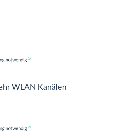
1)
zung notwendig
 mehr WLAN Kanälen
2)
zung notwendig