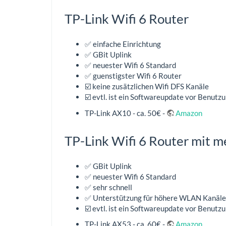
TP-Link Wifi 6 Router
✅ einfache Einrichtung
✅ GBit Uplink
✅ neuester Wifi 6 Standard
✅ guenstigster Wifi 6 Router
☑️ keine zusätzlichen Wifi DFS Kanäle
☑️ evtl. ist ein Softwareupdate vor Benut
TP-Link AX10 - ca. 50€ -
Amazon
TP-Link Wifi 6 Router mit
✅ GBit Uplink
✅ neuester Wifi 6 Standard
✅ sehr schnell
✅ Unterstützung für höhere WLAN Kanäle
☑️ evtl. ist ein Softwareupdate vor Benut
TP-Link AX53 - ca. 60€ -
Amazon